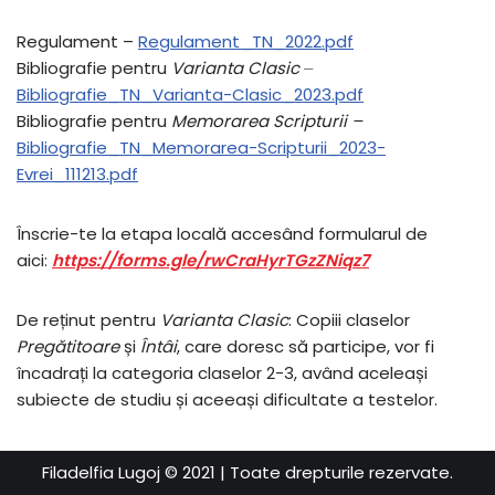
Regulament –
Regulament_TN_2022.pdf
Bibliografie pentru
Varianta Clasic
–
Bibliografie_TN_Varianta-Clasic_2023.pdf
Bibliografie pentru
Memorarea Scripturii –
Bibliografie_TN_Memorarea-Scripturii_2023-
Evrei_111213.pdf
Înscrie-te la etapa locală accesând formularul de
aici:
https://forms.gle/rwCraHyrTGzZNiqz7
De reținut pentru
Varianta Clasic
: Copiii claselor
Pregătitoare
și
Întâi
, care doresc să participe, vor fi
încadrați la categoria claselor 2-3, având aceleași
subiecte de studiu și aceeași dificultate a testelor.
Filadelfia Lugoj
© 2021 | Toate drepturile rezervate.