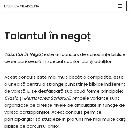
Sari
la
conținut
Talantul în negoț
Talantul în Negoț
este un concurs de cunoștințe biblice
ce se adresează în special copiilor, dar și adulților.
Acest concurs este mai mult decât o competiție, este
o unealtă pentru a strânge cunoștințe biblice indiferent
de vârstă. El se desfășoară sub două forme principale:
Clasic
și
Memorarea Scripturii
. Ambele variante sunt
organizate pe diferite nivele de dificultate în funcție de
vârsta participanților. Acest concurs permite
participanților să studieze în profunzime mai multe cărți
biblice pe parcursul anilor.