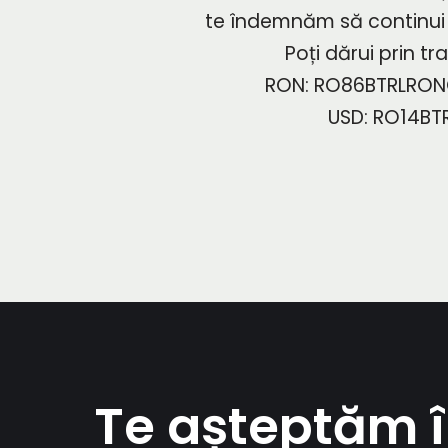
te îndemnăm să continui s
Poți dărui prin t
RON: RO86BTRLRONC
USD: RO14BT
Te așteptăm 