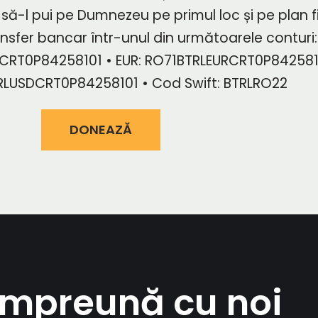
ă-l pui pe Dumnezeu pe primul loc și pe plan f
ransfer bancar într-unul din următoarele conturi:
RT0P84258101 • EUR: RO71BTRLEURCRT0P842581
RLUSDCRT0P84258101 • Cod Swift: BTRLRO22
DONEAZĂ
împreună cu noi