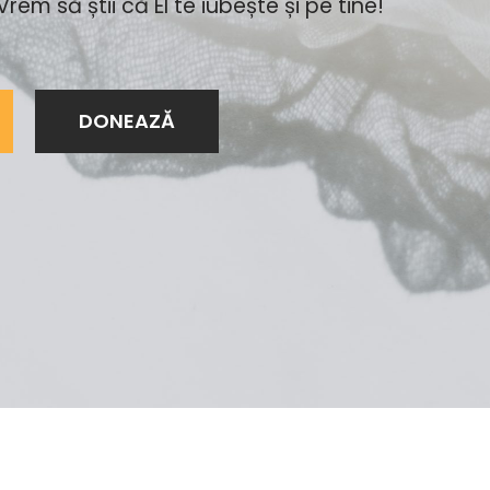
rem să știi că El te iubește și pe tine!
DONEAZĂ