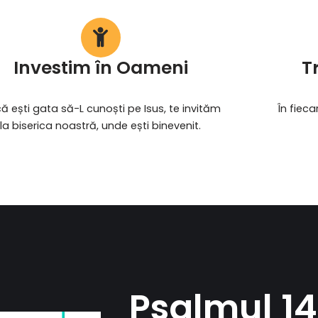
Investim în Oameni
T
ă ești gata să-L cunoști pe Isus, te invităm
În fieca
la biserica noastră, unde ești binevenit.
Psalmul 1