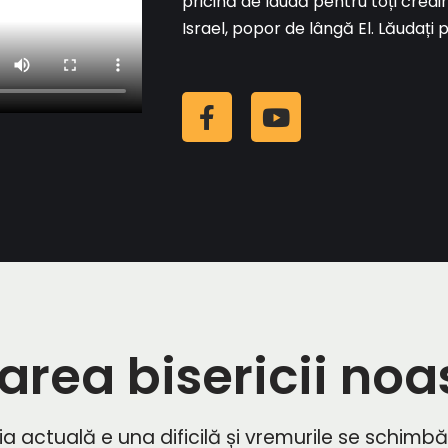
pricină de laudă pentru toți credinci
Israel, popor de lângă El. Lăudați
area bisericii noa
a actuală e una dificilă și vremurile se schimbă