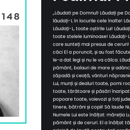
„Lăudati pe Domnul! Lăudați pe Do
lăudați-L în locurile cele înalte! Lăud
Lăudați-L, toate oștirile Lui! Lăudați
toate stelele luminoase! Lăudați-L, 
care sunteți mai presus de ceruri
căci El a poruncit, și au fost făcute
le-a dat legi și nu le va călca. Lă
pământ, balauri de mare și adâncur
zăpadă și ceață, vânturi năprasnic
Lui, munți și dealuri toate, pomi rodit
toate, târâtoare și păsări înaripat
popoare toate, voievozi și toți jude
tinere, bătrâni și copii! Să laude
Numele Lui este înălțat: măreția L
pământ și de ceruri. El a înălțat tă