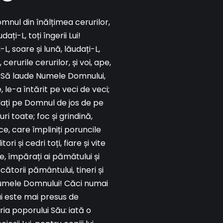
mnul din înălțimea cerurilor,
ați-L, toți îngerii Lui!
-L, soare și lună, lăudați-L,
cerurile cerurilor, și voi, ape,
! Să laude Numele Domnului,
, le-a întărit pe veci de veci;
udați pe Domnul de jos de pe
i toate; foc și grindină,
e, care împliniți poruncile
ori și cedri toți, fiare și vite
e, împărați ai pămâtului și
cătorii pământului, tineri și
 Numele Domnului! Căci numai
ui este mai presus de
ria poporului Său: iată o