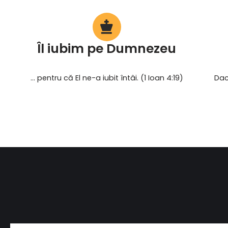
Îl iubim pe Dumnezeu
... pentru că El ne-a iubit întâi. (1 Ioan 4:19)
Dac