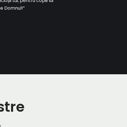
oșii Lui, pentru copiii lui
 pe Domnul!”
stre
,