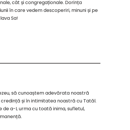
nale, cât și congregaționale. Dorința
unii în care vedem descoperiri, minuni și pe
lava Sa!
nezeu, să cunoaștem adevărata noastră
 în credință și în intimitatea noastră cu Tatăl.
de a-L urma cu toată inima, sufletul,
ermanență.