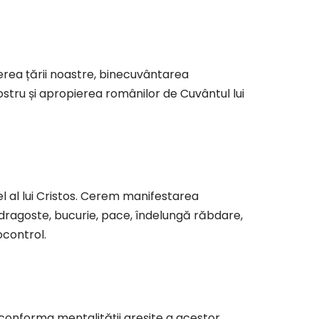
rea țării noastre, binecuvântarea
ostru și apropierea românilor de Cuvântul lui
 al lui Cristos. Cerem manifestarea
n dragoste, bucurie, pace, îndelungă răbdare,
ocontrol.
 conforma mentalității greșite a acestor