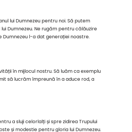
planul lui Dumnezeu pentru noi. Să putem
 lui Dumnezeu. Ne rugăm pentru călăuzire
re Dumnezeu l-a dat generației noastre.
ății în mijlocul nostru. Să luăm ca exemplu
imit să lucrăm împreună în a aduce rod, a
ru a sluji celorlalți și spre zidirea Trupului
goste și modestie pentru gloria lui Dumnezeu.