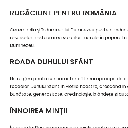
RUGĂCIUNE PENTRU ROMÂNIA
Cerem mila și îndurarea lui Dumnezeu peste conduce
resurselor, restaurarea valorilor morale în poporul n
Dumnezeu.
ROADA DUHULUI SFÂNT
Ne rugăm pentru un caracter cât mai aproape de cel
roadelor Duhului Sfânt în viețile noastre, crescând î
bunătate, generozitate, credincioșie, blândețe și aut
ÎNNOIREA MINȚII
Îi cerem lui Dumnezeu înnoirea minții, pentru a nu ne