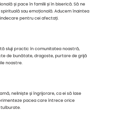
nală și pace în familii și în biserică. Să ne
 spirituală sau emoțională. Aducem înaintea
indecare pentru cei afectați.
ă sluji practic în comunitatea noastră,
cte de bunătate, dragoste, purtare de grijă
le noastre.
ă, neliniște și îngrijorare, ca ei să lase
xperimenteze pacea care întrece orice
tulburate.