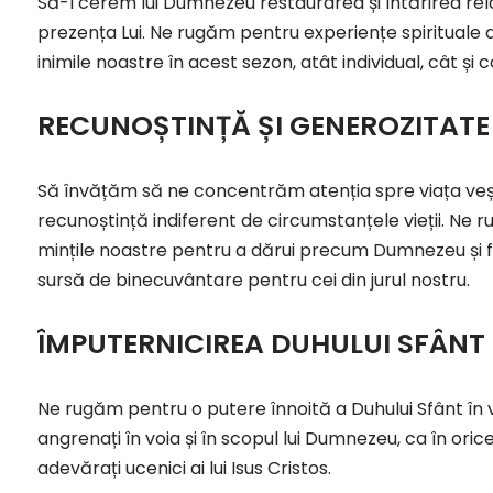
Să-I cerem lui Dumnezeu restaurarea și întărirea relaț
prezența Lui. Ne rugăm pentru experiențe spirituale 
inimile noastre în acest sezon, atât individual, cât și 
RECUNOȘTINȚĂ ȘI GENEROZITATE
Să învățăm să ne concentrăm atenția spre viața veșn
recunoștință indiferent de circumstanțele vieții. Ne
mințile noastre pentru a dărui precum Dumnezeu și fă
sursă de binecuvântare pentru cei din jurul nostru.
ÎMPUTERNICIREA DUHULUI SFÂNT
Ne rugăm pentru o putere înnoită a Duhului Sfânt în v
angrenați în voia și în scopul lui Dumnezeu, ca în or
adevărați ucenici ai lui Isus Cristos.