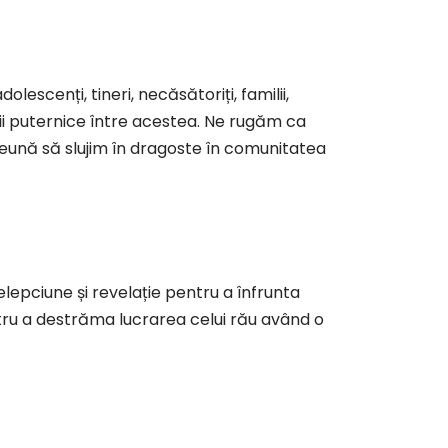
lescenți, tineri, necăsătoriți, familii,
ii puternice între acestea. Ne rugăm ca
reună să slujim în dragoste în comunitatea
pciune și revelație pentru a înfrunta
ntru a destrăma lucrarea celui rău având o