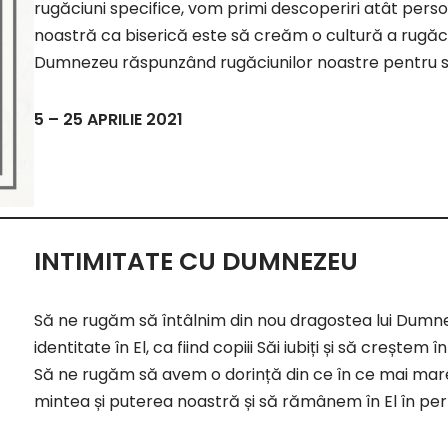
rugăciuni specifice, vom primi descoperiri atât perso
noastră ca biserică este să creăm o cultură a rugăci
Dumnezeu răspunzând rugăciunilor noastre pentru s
5 – 25 APRILIE 2021
INTIMITATE CU DUMNEZEU
Să ne rugăm să întâlnim din nou dragostea lui Dum
identitate în El, ca fiind copiii Săi iubiți și să creștem
Să ne rugăm să avem o dorință din ce în ce mai mare 
mintea și puterea noastră și să rămânem în El în p