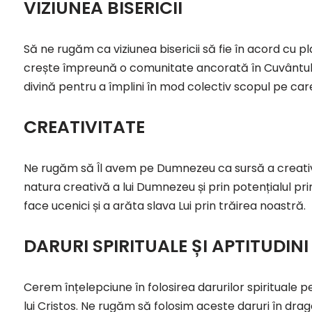
VIZI
UNEA BISERICII
Să ne rugăm ca viziunea bisericii să fie în acord cu 
crește împreună o comunitate ancorată în Cuvântul
divină pentru a împlini în mod colectiv scopul pe ca
CREATIVITATE
Ne rugăm să Îl avem pe Dumnezeu ca sursă a creativit
natura creativă a lui Dumnezeu și prin potențialul pr
face ucenici și a arăta slava Lui prin trăirea noastră.
DARURI SPIRITUALE ȘI APTITUDINI
Cerem înțelepciune în folosirea darurilor spirituale pent
lui Cristos. Ne rugăm să folosim aceste daruri în dra