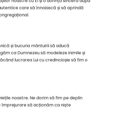
iilor noastre cu El și o dorință sinceră după
autentice care să înnoiască și să aprindă
congregațional.
ică și bucuria mântuirii să aducă
 rugăm ca Dumnezeu să modeleze inimile și
când lucrarea Lui cu credincioșie să fim o
iețile noastre. Ne dorim să fim pe deplin
ice împrejurare să acționăm ca niște