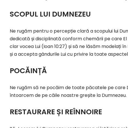
SCOPUL LUI DUMNEZEU
Ne rugăm pentru o percepție clară a scopului lui Dumn
dedicată și disciplinată conform chemării pe care E
clar vocea Lui (Ioan 10:27) și să ne lăsăm modelați î
și a accepta gândurile Lui cu privire la toate aspectele
POCĂINȚĂ
Ne rugăm să ne pocăim de toate păcatele pe care D
întoarcem de pe căile noastre greșite la Dumnezeu.
RESTAURARE ȘI REÎNNOIRE