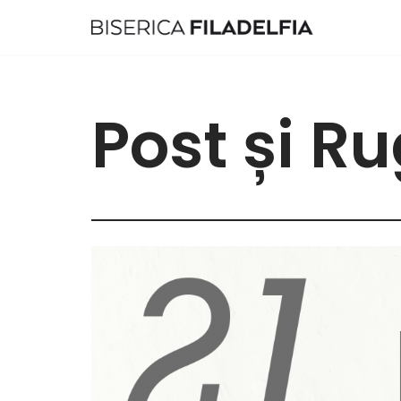
Sari
la
conținut
Post și R