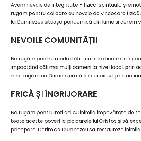
Avem nevoie de integritate – fizică, spirituală și emoțio
rugăm pentru cei care au nevoie de vindecare fizică,
lui Dumnezeu situația pandemică din lume și cerem v
NEVOILE COMUNITĂȚII
Ne rugăm pentru modalități prin care fiecare să poat
impactând cât mai mulți oameni la nivel local, prin a
și ne rugăm ca Dumnezeu să fie cunoscut prin acțiuni
FRICĂ ȘI ÎNGRIJORARE
Ne rugăm pentru toți cei cu inimile împovărate de team
toate aceste poveri la picioarele lui Cristos și să e
pricepere. Dorim ca Dumnezeu să restaureze inimile 