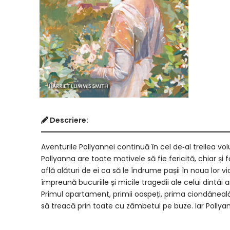
Descriere:
Aventurile Pollyannei continuă în cel de‑al treilea vo
Pollyanna are toate motivele să fie fericită, chiar și f
află alături de ei ca să le îndrume pașii în noua lor 
împreună bucuriile și micile tragedii ale celui dintâi 
Primul apartament, primii oaspeți, prima cion­dăneală
să treacă prin toate cu zâm­be­tul pe buze. Iar Pollyanna