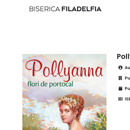
Sari
la
conținut
Poll
Au
Pu
Pu
IS