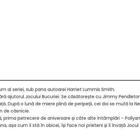
lum al seriei, sub pana autoarei Harriet Lummis Smith.
ără ajutorul Jocului Bucuriei. Se căsătorește cu Jimmy Pendleton și,
viață. După o lună de miere plină de peripeții, cei doi se mută la 
an de căsnicie.
, prima petrecere de aniversare și câte alte întâmplări – Pollyann
, așa cum îi stă în obicei, își face noi prieteni și îi învață Jocul 