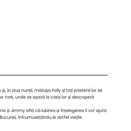
 în ziua nunții, mătușa Polly și toți prietenii lor se
New York, unde se așază la casa lor și descoperă
a și Jimmy află că iubirea și înțelegerea îi vor ajuta
Bucuriei, în­fru­musețându‑le astfel viețile.