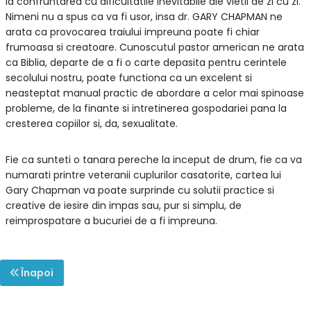
la confruntarea cu dificultatile inevitabile ale vietii de zi cu zi.
Nimeni nu a spus ca va fi usor, insa dr. GARY CHAPMAN ne
arata ca provocarea traiului impreuna poate fi chiar
frumoasa si creatoare. Cunoscutul pastor american ne arata
ca Biblia, departe de a fi o carte depasita pentru cerintele
secolului nostru, poate functiona ca un excelent si
neasteptat manual practic de abordare a celor mai spinoase
probleme, de la finante si intretinerea gospodariei pana la
cresterea copiilor si, da, sexualitate.
Fie ca sunteti o tanara pereche la inceput de drum, fie ca va
numarati printre veteranii cuplurilor casatorite, cartea lui
Gary Chapman va poate surprinde cu solutii practice si
creative de iesire din impas sau, pur si simplu, de
reimprospatare a bucuriei de a fi impreuna.
Înapoi