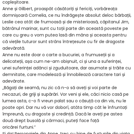
copleșitoare.
Anne și Gilbert, proaspăt căsătoriți și fericiți, vorbăreața
domnișoară Cornelia, ce nu îndrăgește absolut deloc bărbații,
Leslie cea atât de frumoasă și de misterioasă, căpitanul Jim,
bătrânul marinar, sunt cu toții parte din această poveste pe
care cu greu o vom putea lasă din mâna și aceasta pentru
că viețile tuturor sunt strâns întrețesute cu fir de dragoste
adevărată.
Anne nu este doar o carte a bucuriei, a frumuseții și a
delicateții, așa cum ne-am obișnuit, ci și una a suferinței,
unei suferinței adânci și zguduitoare, dar asumate și trăite cu
demnitate, care modelează și înnobilează caractere tari și
adevărate.
„Băgați de seamă, nu zic că n-o să aveți și voi parte de
necazuri, de griji și supărări. Vor veni și ele, căci nicio casă pe
lumea asta, c-o fi vreun palat sau o căsuță ca din vis, nu le
poate opri. Dar nu vă vor doborî, atâta timp cât le înfruntați
împreună, cu dragoste și credință. Dacă le aveți pe astea
două drept busolă și cârmaci, puteți face față
oricărei furtuni.”
Și da! Personajele din Anne, trec cu bine de furtunile din viața