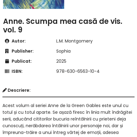
Anne. Scumpa mea casă de vis.
vol. 9
Autor:
L.M. Montgomery
Publisher:
Sophia
Publicat:
2025
ISBN:
978-630-6563-10-4
Descriere:
Acest volum al seriei Anne de la Green Gables este unul cu
totul și cu totul aparte. Se așază firesc în linia mult îndrăgitei
serii, aducând cititorilor bucuria reîntâlnirii cu prieteni deja
cunoscuți, nerăbdarea întâlnirii unor personaje noi, dar și
împreuna-trăire a unui întreg vârtej de emoții, adesea